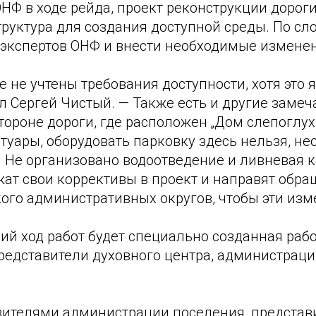
НФ в ходе рейда, проект реконструкции дороги
руктура для создания доступной среды. По сл
 экспертов ОНФ и внести необходимые измене
е не учтены требования доступности, хотя это
л Сергей Чистый. — Также есть и другие заме
тороне дороги, где расположен „Дом слепоглух
отуары, оборудовать парковку здесь нельзя, н
 Не организовано водоотведение и ливневая 
ат свои коррективы в проект и направят обра
ого административных округов, чтобы эти изм
й ход работ будет специально созданная рабо
редставители духовного центра, администрац
авителями администрации поселения, представ