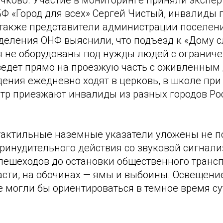
учково. Участие в мониторинге приняли экспер
Ф «Город для всех» Сергей Чистый, инвалиды п
 также представители администрации поселен
деления ОНФ выяснили, что подъезд к «Дому с
я не оборудованы под нужды людей с ограни
 ведет прямо на проезжую часть с оживленным
ения ежедневно ходят в церковь, в школе при 
тр приезжают инвалиды из разных городов Рос
актильные наземные указатели уложены не по
ринудительного действия со звуковой сигнализ
 пешеходов до остановки общественного трансп
асти, на обочинах — ямы и выбоины. Освещение
 могли бы ориентироваться в темное время су