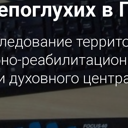
епоглухих в 
ледование террит
бно-реабилитацион
и духовного центр