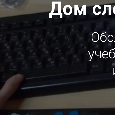
Дом сл
Обс
уче