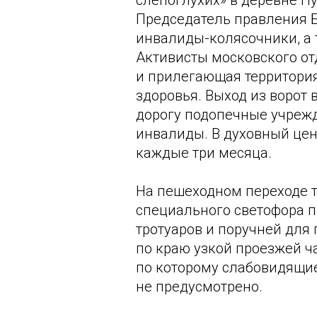
слепоглухих» в деревне П
Председатель правления Б
инвалиды-колясочники, а
Активисты московского от
и прилегающая территори
здоровья. Выход из ворот
дорогу подопечные учрежд
инвалиды. В духовный цен
каждые три месяца.
На пешеходном переходе т
специального светофора п
тротуаров и поручней для
по краю узкой проезжей ч
по которому слабовидящие
не предусмотрено.