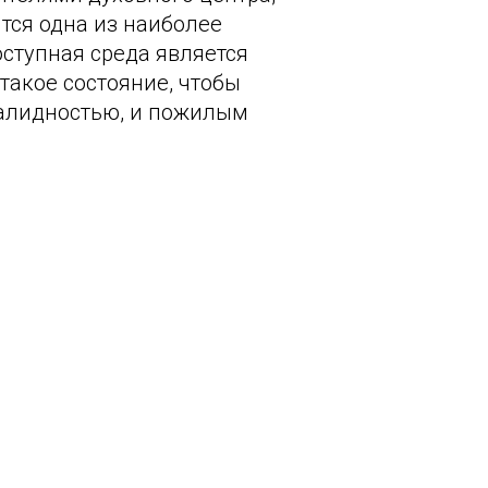
тся одна из наиболее
оступная среда является
такое состояние, чтобы
валидностью, и пожилым
омогают слепоглухим
оятельно ориентироваться
ром, мастерят поделки