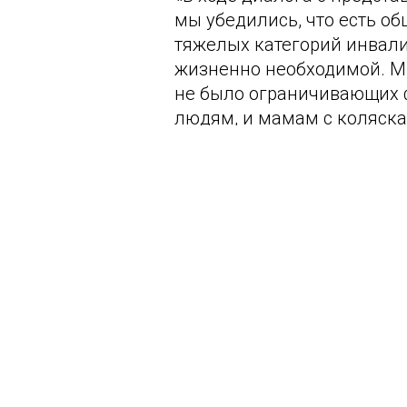
мы убедились, что есть об
тяжелых категорий инвали
жизненно необходимой. Мы
не было ограничивающих 
людям, и мамам с коляска
Эксперты ОНФ подчеркнул
людям выйти из состояния
в пространстве, осваивают
и совершают небольшие п