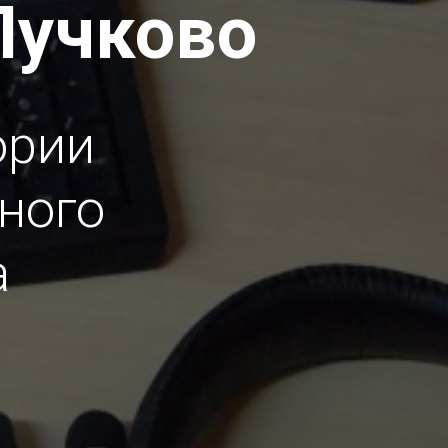
Пучково
ории
ного
а