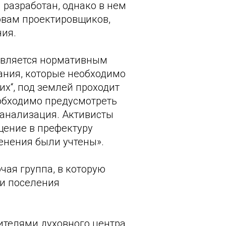
 разработан, однако в нем
овам проектировщиков,
ния.
 является нормативным
чания, которые необходимо
их“, под землей проходит
еобходимо предусмотреть
канализация. Активисты
щение в префектуру
енения были учтены».
чая группа, в которую
ии поселения
ителями духовного центра,