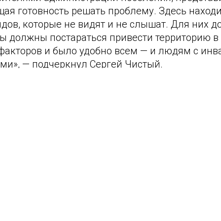
щая готовность решать проблему. Здесь находи
дов, которые не видят и не слышат. Для них д
 должны постараться привести территорию в 
факторов и было удобно всем — и людям с ин
ми», — подчеркнул Сергей Чистый.
и, что современные методики реабилитации п
 изоляции. Благодаря им люди учатся самост
 бытовые навыки, чтение и работу с компьюте
утешествия.
Благодарственное письмо