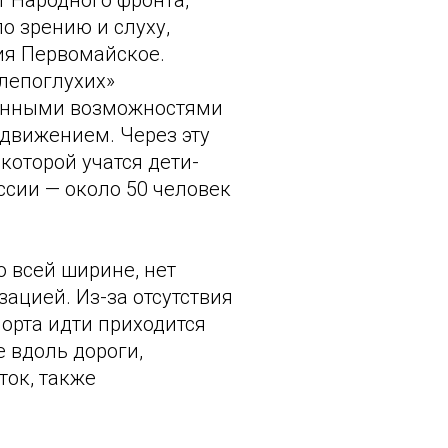
т Народного фронта,
о зрению и слуху,
ия Первомайское.
лепоглухих»
ченными возможностями
 движением. Через эту
которой учатся дети-
сии — около 50 человек
 всей ширине, нет
ацией. Из-за отсутствия
орта идти приходится
 вдоль дороги,
ток, также